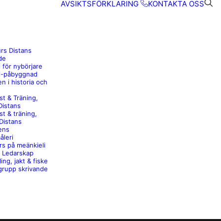
AVSIKTSFÖRKLARING
KONTAKTA OSS
rs Distans
de
 för nybörjare
i-påbyggnad
n i historia och
st & Träning,
Distans
st & träning,
Distans
ens
åleri
rs på meänkieli
& Ledarskap
ing, jakt & fiske
rupp skrivande