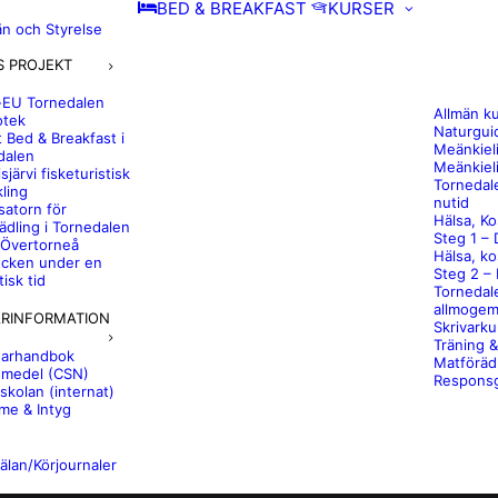
BED & BREAKFAST
KURSER
 och Styrelse
 PROJEKT
-EU Tornedalen
Allmän ku
otek
Naturgui
t Bed & Breakfast i
Meänkieli
dalen
Meänkiel
sjärvi fisketuristisk
Tornedale
ling
nutid
satorn för
Hälsa, Ko
ädling i Tornedalen
Steg 1 – 
 Övertorneå
Hälsa, ko
ocken under en
Steg 2 – 
isk tid
Tornedal
allmogem
ARINFORMATION
Skrivarku
Träning 
garhandbok
Matförädl
emedel (CSN)
Responsg
skolan (internat)
e & Intyg
älan/Körjournaler