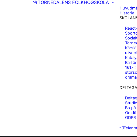
TORNEDALENS FOLKHÖGSKOLA
Huvudmän
Historia
SKOLANS
React
Sport
Social
Torne
Kärsiäi
utveck
Kataly
Bärför
1617 :
stors
dramat
DELTAG
Delta
Studi
Bo på 
Omdöm
GDPR
Felanm