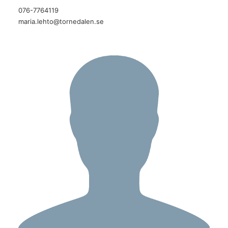
076-7764119
maria.lehto@tornedalen.se