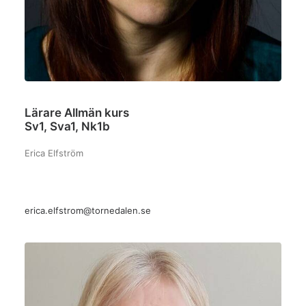
Lärare Allmän kurs
Sv1, Sva1, Nk1b
Erica Elfström
erica.elfstrom@tornedalen.se