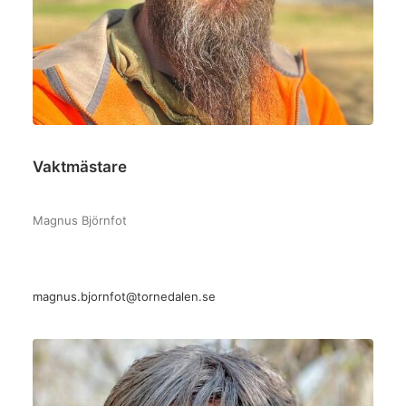
Vaktmästare
–
Magnus Björnfot
magnus.bjornfot@tornedalen.se