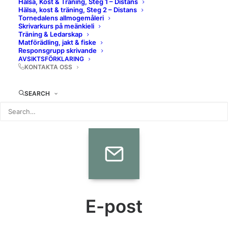
Hälsa, Kost & Träning, Steg 1 – Distans
Hälsa, kost & träning, Steg 2 – Distans
Tornedalens allmogemåleri
Skrivarkurs på meänkieli
Träning & Ledarskap
Hitta till oss
Matförädling, jakt & fiske
Responsgrupp skrivande
AVSIKTSFÖRKLARING
KONTAKTA OSS
Matarengivägen 24G 957 31 Övertorneå
SEARCH
E-post