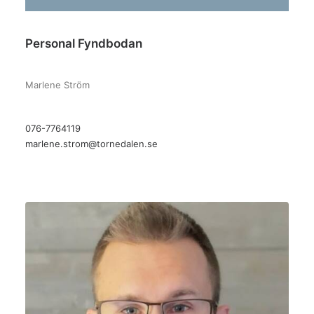
Personal Fyndbodan
–
Marlene Ström
076-7764119
marlene.strom@tornedalen.se