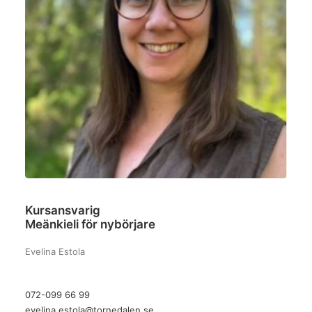
Kursansvarig
Meänkieli för nybörjare
Evelina Estola
072-099 66 99
evelina.estola@tornedalen.se