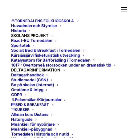
TORNEDALENS FOLKHÖGSKOLA
Huvudmän och Styrelse
Historia
SKOLANS PROJEKT
React-EU Tornedalen
Sportotek
Socialt Bed & Breakfast i Tornedalen
Kärsiäisjärvi fisketuristisk utveckling
Katalysatorn för Bärförädling i Tornedalen
1617 : Övertorneå storsocken under en dramatisk tid
DELTAGARINFORMATION
Telefon
Deltagarhandbok
Studiemedel (CSN)
Bo på skolan (internat)
Omdöme & Intyg
0927-795 70 vx
GDPR
Felanmälan/Körjournaler
BED & BREAKFAST
KURSER
Allmän kurs Distans
Naturguide
Meänkieli för nybörjare
Meänkieli-påbyggnad
Tornedalen i historia och nutid